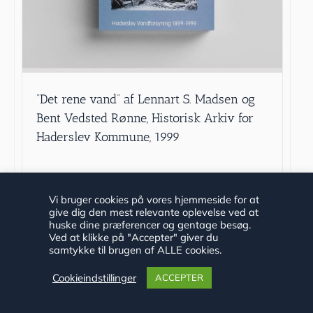
”Det rene vand” af Lennart S. Madsen og
Bent Vedsted Rønne, Historisk Arkiv for
Haderslev Kommune, 1999
kr.
40.00
Vi bruger cookies på vores hjemmeside for at
give dig den mest relevante oplevelse ved at
Tilføj til kurv
Detaljer
huske dine præferencer og gentage besøg.
Ved at klikke på "Accepter" giver du
samtykke til brugen af ALLE cookies.
Cookieindstillinger
ACCEPTER