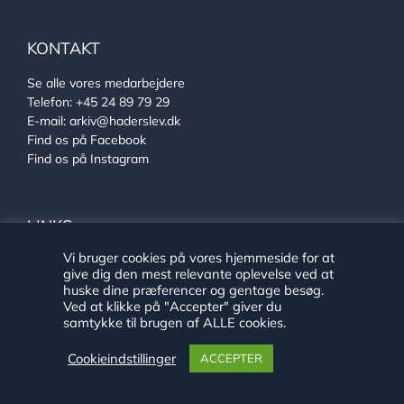
KONTAKT
Se alle vores medarbejdere
Telefon:
+45 24 89 79 29
E-mail:
arkiv@haderslev.dk
Find os på Facebook
Find os på Instagram
LINKS
Vi bruger cookies på vores hjemmeside for at
Ehlers Samlingen
give dig den mest relevante oplevelse ved at
Von Oberbergs hus
huske dine præferencer og gentage besøg.
Sønderjysk arkivsamarbejde
Ved at klikke på "Accepter" giver du
samtykke til brugen af ALLE cookies.
Cookieindstillinger
ACCEPTER