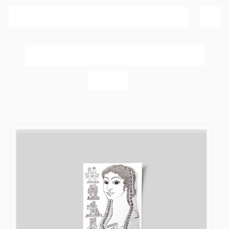
Sortér efter
Bedømmelse
Vis
20 produkter