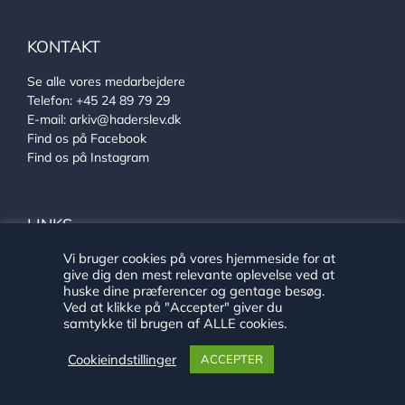
KONTAKT
Se alle vores medarbejdere
Telefon:
+45 24 89 79 29
E-mail:
arkiv@haderslev.dk
Find os på Facebook
Find os på Instagram
LINKS
Vi bruger cookies på vores hjemmeside for at
Ehlers Samlingen
give dig den mest relevante oplevelse ved at
Von Oberbergs hus
huske dine præferencer og gentage besøg.
Sønderjysk arkivsamarbejde
Ved at klikke på "Accepter" giver du
samtykke til brugen af ALLE cookies.
Cookieindstillinger
ACCEPTER