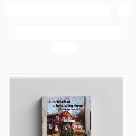
Sortér efter
Navn
Vis
20 produkter