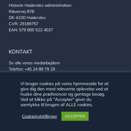
Historie Haderslev administration
Kløvervej 87B
DK-6100 Haderslev
CVR: 29189757
EAN: 579 800 522 4037
KONTAKT
Se alle vores medarbejdere
Telefon:
+45 24 89 79 29
E-mail:
arkiv@haderslev.dk
Find os på Facebook
Vi bruger cookies på vores hjemmeside for at
Find os på Instagram
give dig den mest relevante oplevelse ved at
huske dine præferencer og gentage besøg.
Ved at klikke på "Accepter" giver du
samtykke til brugen af ALLE cookies.
LINKS
Cookieindstillinger
ACCEPTER
Ehlers Samlingen
Von Oberbergs hus