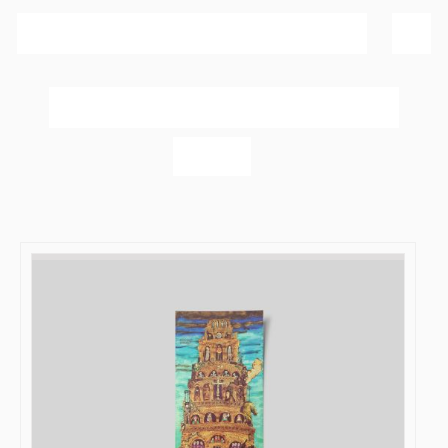
Sortér efter
Navn
Vis
40 produkter