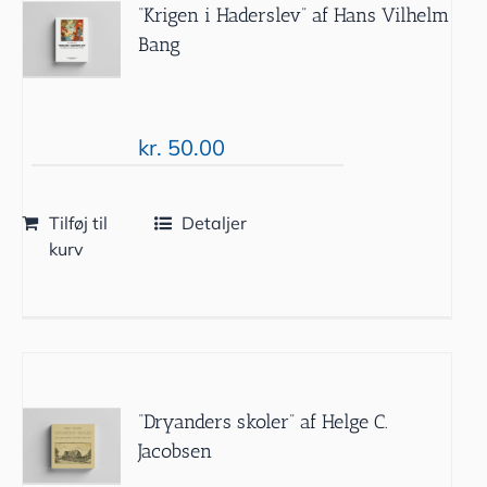
“Krigen i Haderslev” af Hans Vilhelm
Bang
kr.
50.00
Tilføj til
Detaljer
kurv
“Dryanders skoler” af Helge C.
Jacobsen