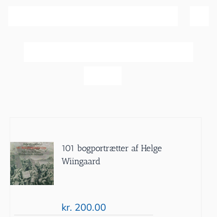
Sortér efter
Navn
Vis
20 produkter
101 bogportrætter af Helge
Wiingaard
kr.
200.00