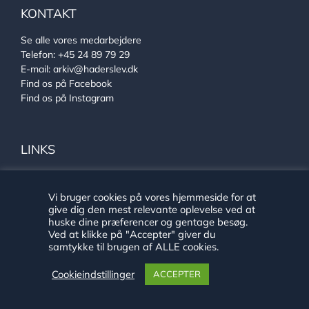
KONTAKT
Se alle vores medarbejdere
Telefon:
+45 24 89 79 29
E-mail:
arkiv@haderslev.dk
Find os på Facebook
Find os på Instagram
LINKS
Ehlers Samlingen
Von Oberbergs hus
Vi bruger cookies på vores hjemmeside for at
Sønderjysk arkivsamarbejde
give dig den mest relevante oplevelse ved at
huske dine præferencer og gentage besøg.
Ved at klikke på "Accepter" giver du
samtykke til brugen af ALLE cookies.
Cookieindstillinger
ACCEPTER
Copyright 2020 Historie Haderslev