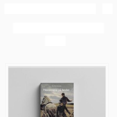
Sortér efter
Dato
Vis
20 produkter