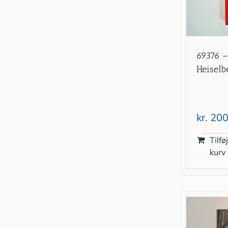
69376 –
Heiselbe
kr.
200
Tilføj
kurv