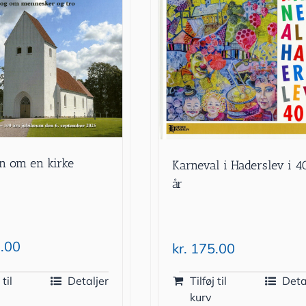
en om en kirke
Karneval i Haderslev i 4
år
.00
kr.
175.00
 til
Detaljer
Tilføj til
Deta
kurv