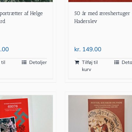
portrætter af Helge
50 år med æreshertuger 
ard
Haderslev
.00
kr.
149.00
 til
Detaljer
Tilføj til
Deta
kurv