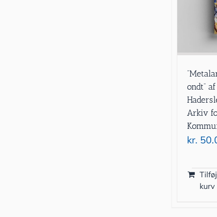
”Metala
ondt” a
Hadersl
Arkiv f
Kommun
kr.
50.
Tilføj
kurv