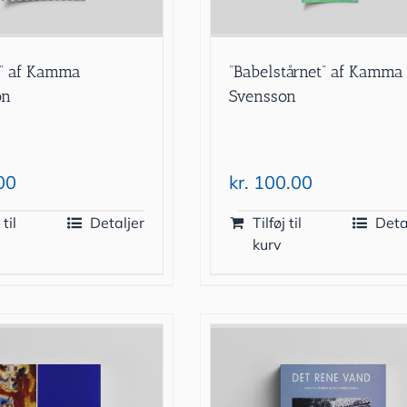
e” af Kamma
”Babelstårnet” af Kamma
on
Svensson
00
kr.
100.00
 til
Detaljer
Tilføj til
Deta
kurv