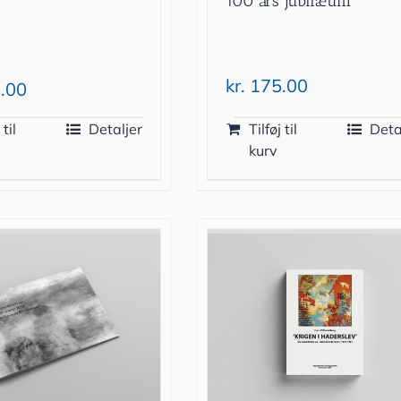
100 års jubilæum
kr.
175.00
.00
 til
Detaljer
Tilføj til
Deta
kurv