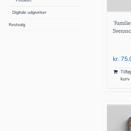
Postkort
Digitale udgivelser
”Famili
Restsalg
Svenss
kr.
75.
Tilføj
kurv