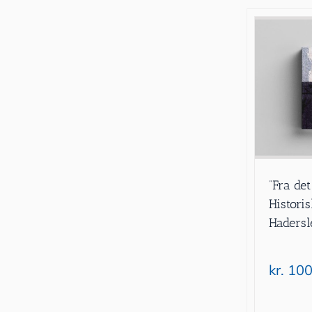
”Fra det 
Historis
Haders
kr.
100