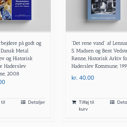
rbejdere på godt og
”Det rene vand” af Lenna
f Dansk Metal
S. Madsen og Bent Vedst
ev og Historisk
Rønne, Historisk Arkiv f
or Haderslev
Haderslev Kommune, 19
e, 2008
kr.
40.00
00
 til
Detaljer
Tilføj til
Deta
kurv