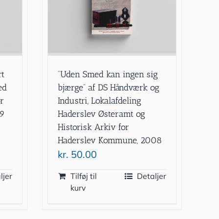
rt
”Uden Smed kan ingen sig
ed
bjærge” af DS Håndværk og
or
Industri, Lokalafdeling
99
Haderslev Østeramt og
Historisk Arkiv for
Haderslev Kommune, 2008
kr.
50.00
ljer
Tilføj til
Detaljer
kurv