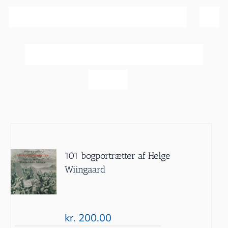
Sortér efter
Navn
Vis
20 produkter
101 bogportrætter af Helge
Wiingaard
kr.
200.00