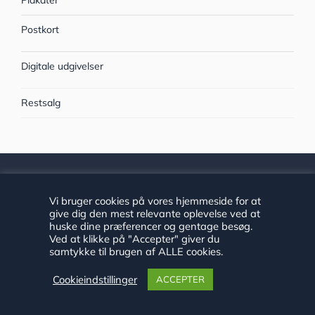
Postkort
Digitale udgivelser
Restsalg
HISTORIE HADERSLEV
Vi bruger cookies på vores hjemmeside for at
give dig den mest relevante oplevelse ved at
Historie Haderslev består af et arkiv og to museer med
huske dine præferencer og gentage besøg.
Ved at klikke på "Accepter" giver du
ansvarsområde i Haderslev Kommune.
samtykke til brugen af ALLE cookies.
Tilgængelighedserklæring
Cookieindstillinger
ACCEPTER