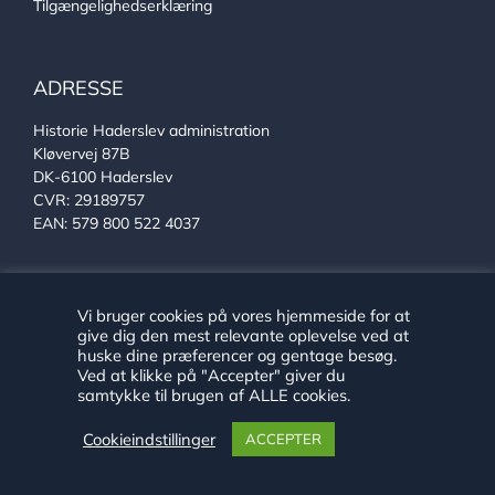
Tilgængelighedserklæring
ADRESSE
Historie Haderslev administration
Kløvervej 87B
DK-6100 Haderslev
CVR: 29189757
EAN: 579 800 522 4037
KONTAKT
Vi bruger cookies på vores hjemmeside for at
give dig den mest relevante oplevelse ved at
Se alle vores medarbejdere
huske dine præferencer og gentage besøg.
Telefon:
+45 24 89 79 29
Ved at klikke på "Accepter" giver du
E-mail:
arkiv@haderslev.dk
samtykke til brugen af ALLE cookies.
Find os på Facebook
Cookieindstillinger
ACCEPTER
Find os på Instagram