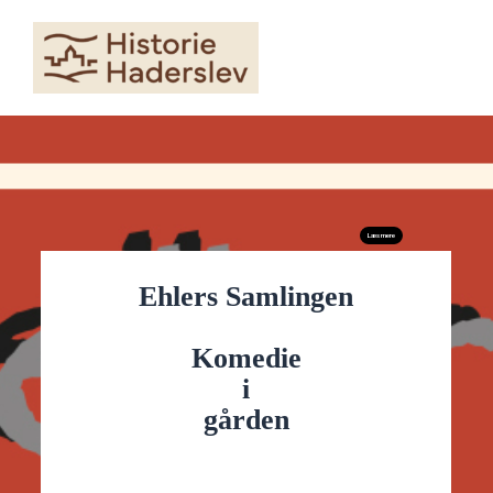
Skip
to
content
Læs mere
Ehlers Samlingen
Komedie
i
gården