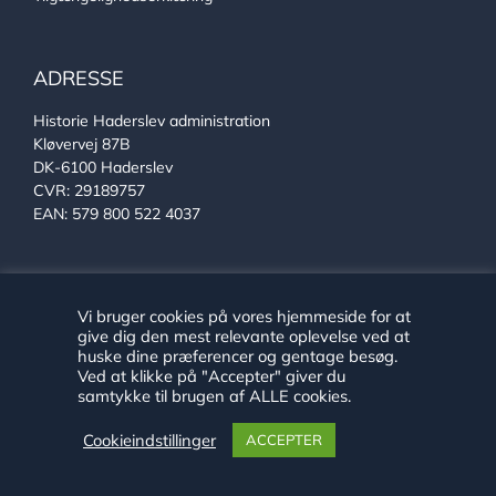
ADRESSE
Historie Haderslev administration
Kløvervej 87B
DK-6100 Haderslev
CVR: 29189757
EAN: 579 800 522 4037
KONTAKT
Vi bruger cookies på vores hjemmeside for at
give dig den mest relevante oplevelse ved at
Se alle vores medarbejdere
huske dine præferencer og gentage besøg.
Telefon:
+45 24 89 79 29
Ved at klikke på "Accepter" giver du
E-mail:
arkiv@haderslev.dk
samtykke til brugen af ALLE cookies.
Find os på Facebook
Find os på Instagram
Cookieindstillinger
ACCEPTER