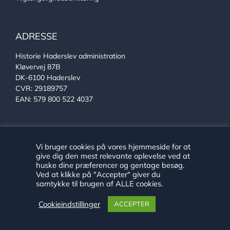
ADRESSE
Historie Haderslev administration
Kløvervej 87B
DK-6100 Haderslev
CVR: 29189757
EAN: 579 800 522 4037
KONTAKT
Vi bruger cookies på vores hjemmeside for at
give dig den mest relevante oplevelse ved at
Se alle vores medarbejdere
huske dine præferencer og gentage besøg.
Telefon:
+45 24 89 79 29
Ved at klikke på "Accepter" giver du
E-mail:
arkiv@haderslev.dk
samtykke til brugen af ALLE cookies.
Find os på Facebook
Find os på Instagram
Cookieindstillinger
ACCEPTER