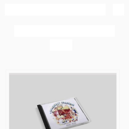
Sortér efter
Popularitet
Vis
20 produkter