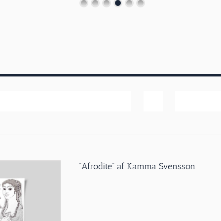
Bedømmelse
Vis
20 produk
”Afrodite” af Kamma Svensson