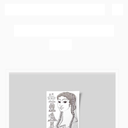
Sortér efter
Bedømmelse
Vis
20 produkter