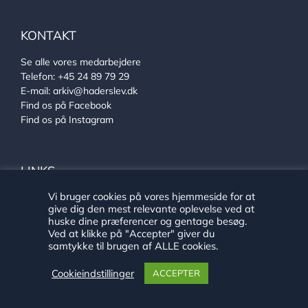
KONTAKT
Se alle vores medarbejdere
Telefon:
+45 24 89 79 29
E-mail:
arkiv@haderslev.dk
Find os på Facebook
Find os på Instagram
LINKS
Vi bruger cookies på vores hjemmeside for at
Ehlers Samlingen
give dig den mest relevante oplevelse ved at
Von Oberbergs hus
huske dine præferencer og gentage besøg.
Sønderjysk arkivsamarbejde
Ved at klikke på "Accepter" giver du
samtykke til brugen af ALLE cookies.
Cookieindstillinger
ACCEPTER