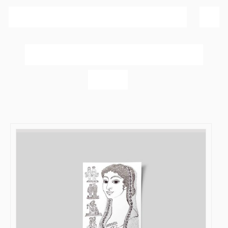
Sortér efter
Bedømmelse
Vis
20 produkter