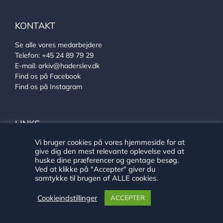
KONTAKT
Se alle vores medarbejdere
Telefon:
+45 24 89 79 29
E-mail:
arkiv@haderslev.dk
Find os på Facebook
Find os på Instagram
LINKS
Vi bruger cookies på vores hjemmeside for at
Ehlers Samlingen
give dig den mest relevante oplevelse ved at
Von Oberbergs hus
huske dine præferencer og gentage besøg.
Sønderjysk arkivsamarbejde
Ved at klikke på "Accepter" giver du
samtykke til brugen af ALLE cookies.
Cookieindstillinger
ACCEPTER