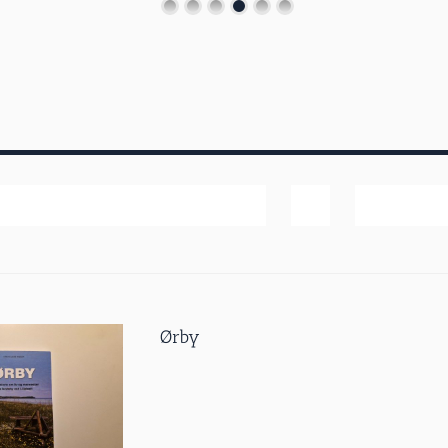
Pris
Vis
20 produk
Ørby