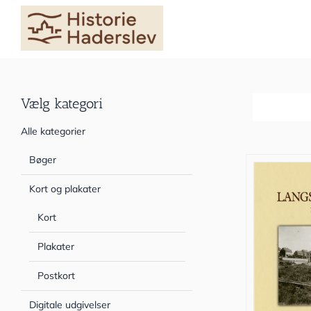
Skip
to
content
Vælg kategori
Sortér efter
Alle kategorier
Bøger
Kort og plakater
Kort
Plakater
Postkort
Digitale udgivelser