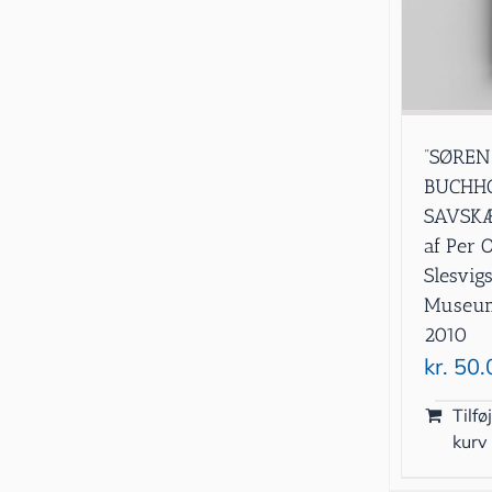
”SØREN
BUCHHO
SAVSKÆ
af Per 
Slesvig
Museum 
2010
kr.
50.
Tilføj
kurv