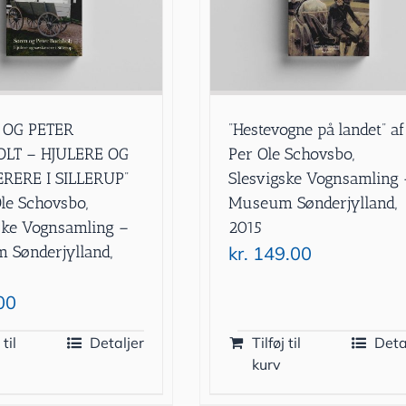
 OG PETER
”Hestevogne på landet” af
LT – HJULERE OG
Per Ole Schovsbo,
RERE I SILLERUP”
Slesvigske Vognsamling 
Ole Schovsbo,
Museum Sønderjylland,
ske Vognsamling –
2015
Sønderjylland,
kr.
149.00
00
 til
Detaljer
Tilføj til
Deta
kurv