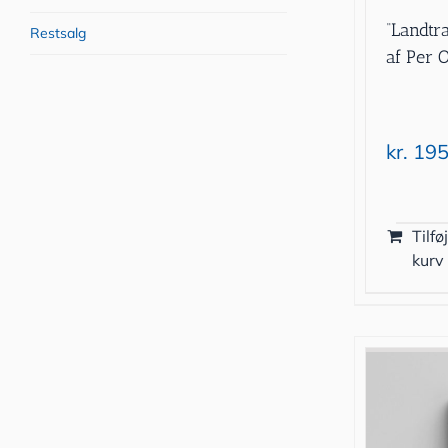
“Landtr
Restsalg
af Per 
kr.
195
Tilføj
kurv