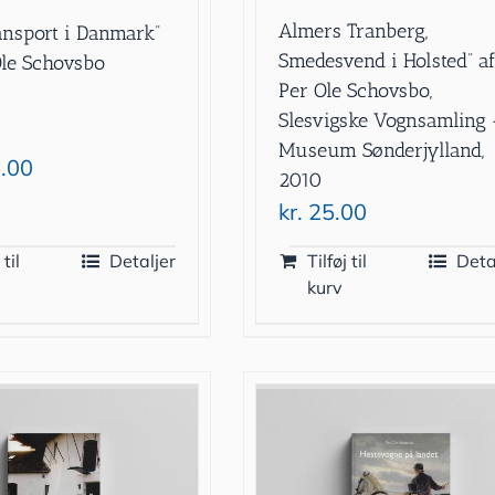
Almers Tranberg,
ansport i Danmark”
Smedesvend i Holsted” a
Ole Schovsbo
Per Ole Schovsbo,
Slesvigske Vognsamling 
Museum Sønderjylland,
.00
2010
kr.
25.00
 til
Detaljer
Tilføj til
Deta
kurv