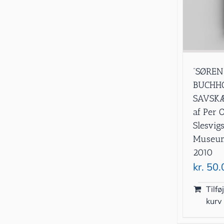
”SØREN
BUCHHO
SAVSKÆ
af Per 
Slesvig
Museum 
2010
kr.
50.
Tilføj
kurv