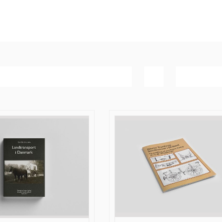
Bedømmelse
Vis
60 produk