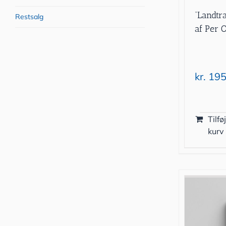
“Landtr
Restsalg
af Per 
kr.
195
Tilføj
kurv