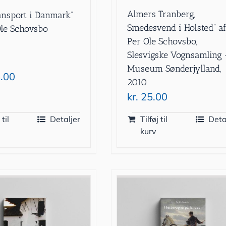
Almers Tranberg,
ansport i Danmark”
Smedesvend i Holsted” a
Ole Schovsbo
Per Ole Schovsbo,
Slesvigske Vognsamling 
Museum Sønderjylland,
.00
2010
kr.
25.00
 til
Detaljer
Tilføj til
Deta
kurv