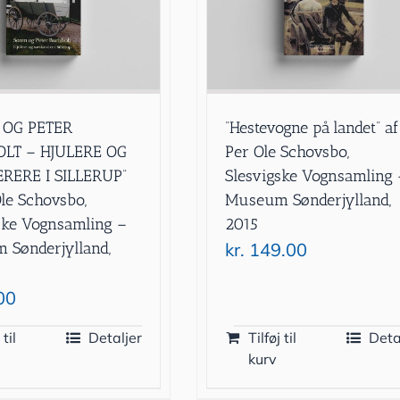
 OG PETER
”Hestevogne på landet” af
LT – HJULERE OG
Per Ole Schovsbo,
RERE I SILLERUP”
Slesvigske Vognsamling 
Ole Schovsbo,
Museum Sønderjylland,
ske Vognsamling –
2015
Sønderjylland,
kr.
149.00
00
 til
Detaljer
Tilføj til
Deta
kurv