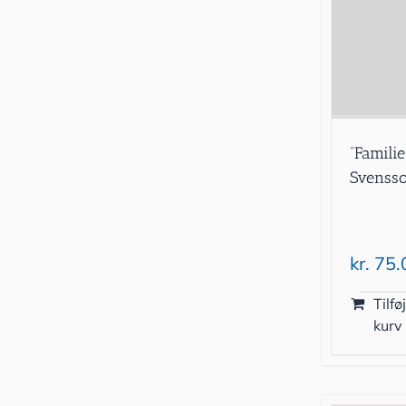
”Famili
Svenss
kr.
75.
Tilføj
kurv