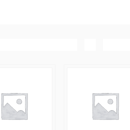
Navn
Vis
20 produk