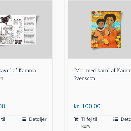
havn” af Kamma
”Mor med barn” af Kam
on
Svensson
00
kr.
100.00
 til
Detaljer
Tilføj til
Deta
kurv