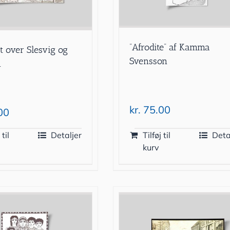
”Afrodite” af Kamma
t over Slesvig og
Svensson
n
kr.
75.00
00
 til
Detaljer
Tilføj til
Deta
kurv