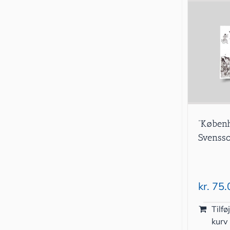
”Køben
Svenss
kr.
75.
Tilføj
kurv