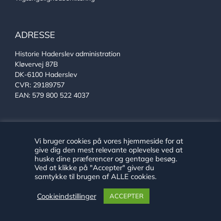
ADRESSE
Historie Haderslev administration
Kløvervej 87B
DK-6100 Haderslev
CVR: 29189757
EAN: 579 800 522 4037
KONTAKT
Vi bruger cookies på vores hjemmeside for at
give dig den mest relevante oplevelse ved at
Se alle vores medarbejdere
huske dine præferencer og gentage besøg.
Telefon:
+45 24 89 79 29
Ved at klikke på "Accepter" giver du
E-mail:
arkiv@haderslev.dk
samtykke til brugen af ALLE cookies.
Find os på Facebook
Find os på Instagram
Cookieindstillinger
ACCEPTER