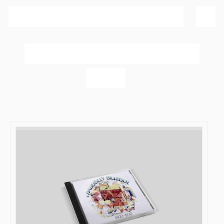
Sortér efter
Popularitet
Vis
20 produkter