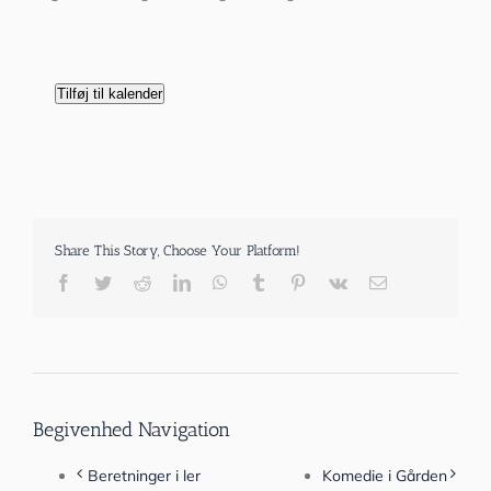
Tilføj til kalender
Share This Story, Choose Your Platform!
Facebook
Twitter
Reddit
LinkedIn
WhatsApp
Tumblr
Pinterest
Vk
E-
mail
Begivenhed Navigation
Beretninger i ler
Komedie i Gården