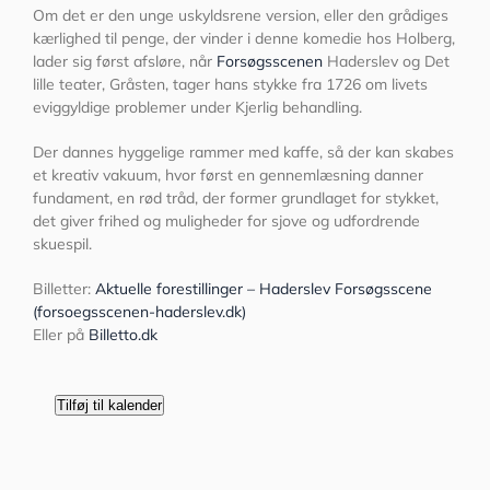
Om det er den unge uskyldsrene version, eller den grådiges
kærlighed til penge, der vinder i denne komedie hos Holberg,
lader sig først afsløre, når
Forsøgsscenen
Haderslev og Det
lille teater, Gråsten, tager hans stykke fra 1726 om livets
eviggyldige problemer under Kjerlig behandling.
Der dannes hyggelige rammer med kaffe, så der kan skabes
et kreativ vakuum, hvor først en gennemlæsning danner
fundament, en rød tråd, der former grundlaget for stykket,
det giver frihed og muligheder for sjove og udfordrende
skuespil.
Billetter:
Aktuelle forestillinger – Haderslev Forsøgsscene
(forsoegsscenen-haderslev.dk)
Eller på
Billetto.dk
Tilføj til kalender