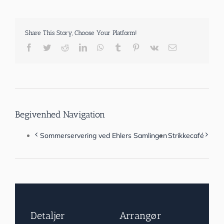
Share This Story, Choose Your Platform!
Facebook
Twitter
Reddit
LinkedIn
WhatsApp
Tumblr
Pinterest
Vk
E-
mail
Begivenhed Navigation
Sommerservering ved Ehlers Samlingen
Strikkecafé
Detaljer
Arrangør