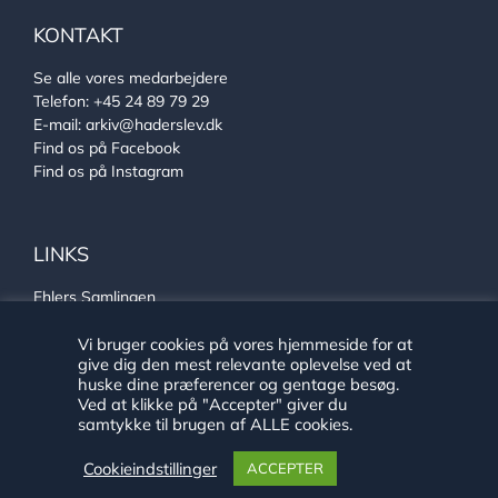
KONTAKT
Se alle vores medarbejdere
Telefon:
+45 24 89 79 29
E-mail:
arkiv@haderslev.dk
Find os på Facebook
Find os på Instagram
LINKS
Ehlers Samlingen
Von Oberbergs hus
Vi bruger cookies på vores hjemmeside for at
Sønderjysk arkivsamarbejde
give dig den mest relevante oplevelse ved at
huske dine præferencer og gentage besøg.
Ved at klikke på "Accepter" giver du
samtykke til brugen af ALLE cookies.
Cookieindstillinger
ACCEPTER
Copyright 2020 Historie Haderslev