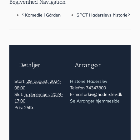
Begivenhed Navigation
Komedie i Gården
SPOT Haderslevs historie
Detaljer
Arrangør
Start:
29. august, 2024-
Historie Haderslev
08:00
Telefon
74347800
Slut:
5. december, 2024-
E-mail
arkiv@haderslev.dk
17:00
Se Arrangør hjemmeside
Pris:
25Kr.