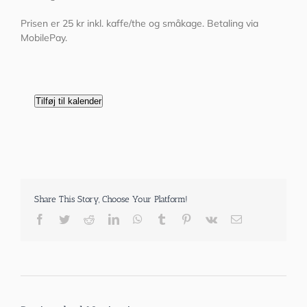
Prisen er 25 kr inkl. kaffe/the og småkage. Betaling via
MobilePay.
Tilføj til kalender
Share This Story, Choose Your Platform!
Facebook
Twitter
Reddit
LinkedIn
WhatsApp
Tumblr
Pinterest
Vk
E-
mail