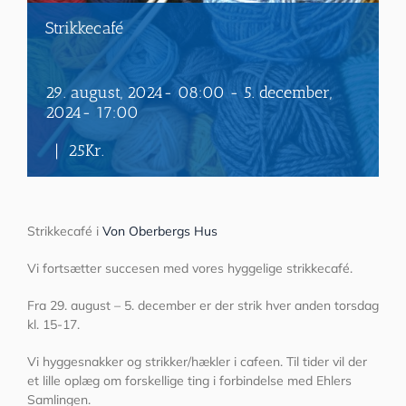
Strikkecafé
29. august, 2024- 08:00
-
5. december,
2024- 17:00
|
25Kr.
Strikkecafé i
Von Oberbergs Hus
Vi fortsætter succesen med vores hyggelige strikkecafé.
Fra 29. august – 5. december er der strik hver anden torsdag
kl. 15-17.
Vi hyggesnakker og strikker/hækler i cafeen. Til tider vil der
et lille oplæg om forskellige ting i forbindelse med Ehlers
Samlingen.