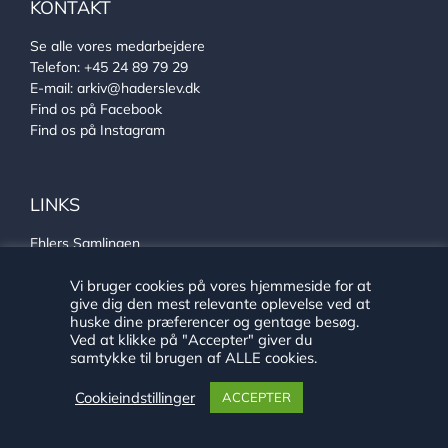
KONTAKT
Se alle vores medarbejdere
Telefon:
+45 24 89 79 29
E-mail:
arkiv@haderslev.dk
Find os på Facebook
Find os på Instagram
LINKS
Ehlers Samlingen
Von Oberbergs hus
Sønderjysk arkivsamarbejde
Vi bruger cookies på vores hjemmeside for at
give dig den mest relevante oplevelse ved at
huske dine præferencer og gentage besøg.
Ved at klikke på "Accepter" giver du
samtykke til brugen af ALLE cookies.
Cookieindstillinger
ACCEPTER
Copyright 2020 Historie Haderslev