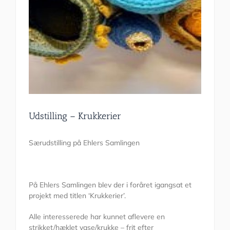
Udstilling – Krukkerier
Særudstilling på Ehlers Samlingen
På Ehlers Samlingen blev der i foråret igangsat et
projekt med titlen ‘Krukkerier’.
Alle interesserede har kunnet aflevere en
strikket/hæklet vase/krukke – frit efter