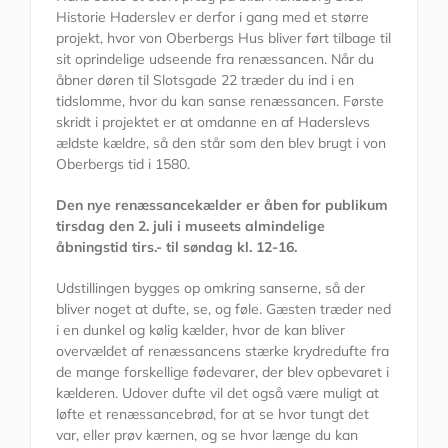
Historie Haderslev er derfor i gang med et større
projekt, hvor von Oberbergs Hus bliver ført tilbage til
sit oprindelige udseende fra renæssancen. Når du
åbner døren til Slotsgade 22 træder du ind i en
tidslomme, hvor du kan sanse renæssancen. Første
skridt i projektet er at omdanne en af Haderslevs
ældste kældre, så den står som den blev brugt i von
Oberbergs tid i 1580.
Den nye renæssancekælder er åben for publikum
tirsdag den 2. juli i museets almindelige
åbningstid tirs.- til søndag kl. 12-16.
Udstillingen bygges op omkring sanserne, så der
bliver noget at dufte, se, og føle. Gæsten træder ned
i en dunkel og kølig kælder, hvor de kan bliver
overvældet af renæssancens stærke krydredufte fra
de mange forskellige fødevarer, der blev opbevaret i
kælderen. Udover dufte vil det også være muligt at
løfte et renæssancebrød, for at se hvor tungt det
var, eller prøv kærnen, og se hvor længe du kan