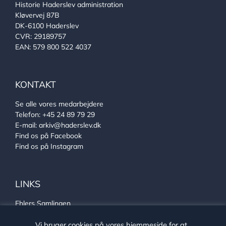
Historie Haderslev administration
Kløvervej 87B
DK-6100 Haderslev
CVR: 29189757
EAN: 579 800 522 4037
KONTAKT
Se alle vores medarbejdere
Telefon:
+45 24 89 79 29
E-mail:
arkiv@haderslev.dk
Find os på Facebook
Find os på Instagram
LINKS
Ehlers Samlingen
Von Oberbergs hus
Sønderjysk arkivsamarbejde
Vi bruger cookies på vores hjemmeside for at