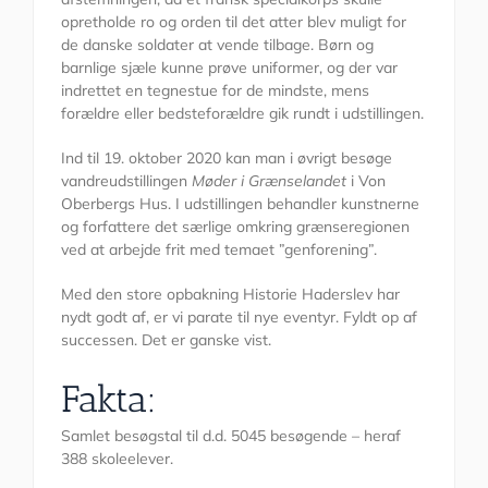
opretholde ro og orden til det atter blev muligt for
de danske soldater at vende tilbage. Børn og
barnlige sjæle kunne prøve uniformer, og der var
indrettet en tegnestue for de mindste, mens
forældre eller bedsteforældre gik rundt i udstillingen.
Ind til 19. oktober 2020 kan man i øvrigt besøge
vandreudstillingen
Møder i Grænselandet
i Von
Oberbergs Hus. I udstillingen behandler kunstnerne
og forfattere det særlige omkring grænseregionen
ved at arbejde frit med temaet ”genforening”.
Med den store opbakning Historie Haderslev har
nydt godt af, er vi parate til nye eventyr. Fyldt op af
successen. Det er ganske vist.
Fakta:
Samlet besøgstal til d.d. 5045 besøgende – heraf
388 skoleelever.