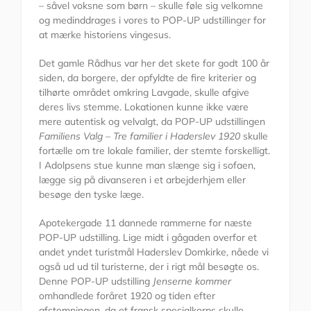
– såvel voksne som børn – skulle føle sig velkomne
og medinddrages i vores to POP-UP udstillinger for
at mærke historiens vingesus.
Det gamle Rådhus var her det skete for godt 100 år
siden, da borgere, der opfyldte de fire kriterier og
tilhørte området omkring Lavgade, skulle afgive
deres livs stemme. Lokationen kunne ikke være
mere autentisk og velvalgt, da POP-UP udstillingen
Familiens Valg – Tre familier i Haderslev 1920
skulle
fortælle om tre lokale familier, der stemte forskelligt.
I Adolpsens stue kunne man slænge sig i sofaen,
lægge sig på divanseren i et arbejderhjem eller
besøge den tyske læge.
Apotekergade 11 dannede rammerne for næste
POP-UP udstilling. Lige midt i gågaden overfor et
andet yndet turistmål Haderslev Domkirke, nåede vi
også ud ud til turisterne, der i rigt mål besøgte os.
Denne POP-UP udstilling
Jenserne kommer
omhandlede foråret 1920 og tiden efter
afstemningen, da et fransk specialkorps skulle