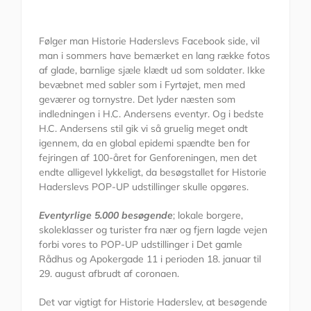
Følger man Historie Haderslevs Facebook side, vil
man i sommers have bemærket en lang række fotos
af glade, barnlige sjæle klædt ud som soldater. Ikke
bevæbnet med sabler som i Fyrtøjet, men med
geværer og tornystre. Det lyder næsten som
indledningen i H.C. Andersens eventyr. Og i bedste
H.C. Andersens stil gik vi så gruelig meget ondt
igennem, da en global epidemi spændte ben for
fejringen af 100-året for Genforeningen, men det
endte alligevel lykkeligt, da besøgstallet for Historie
Haderslevs POP-UP udstillinger skulle opgøres.
Eventyrlige 5.000 besøgende
; lokale borgere,
skoleklasser og turister fra nær og fjern lagde vejen
forbi vores to POP-UP udstillinger i Det gamle
Rådhus og Apokergade 11 i perioden 18. januar til
29. august afbrudt af coronaen.
Det var vigtigt for Historie Haderslev, at besøgende