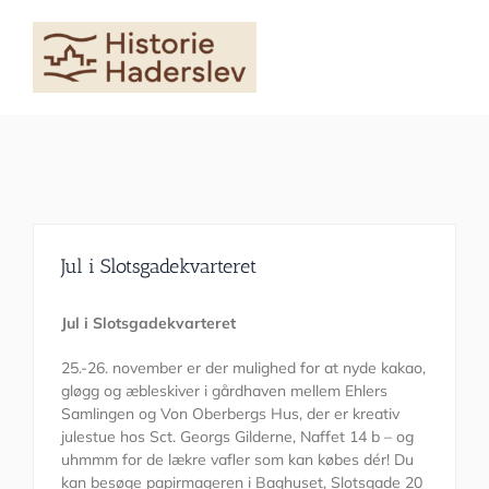
Skip
to
content
Jul i Slotsgadekvarteret
Jul i Slotsgadekvarteret
25.-26. november er der mulighed for at nyde kakao,
gløgg og æbleskiver i gårdhaven mellem Ehlers
Samlingen og Von Oberbergs Hus, der er kreativ
julestue hos Sct. Georgs Gilderne, Naffet 14 b – og
uhmmm for de lækre vafler som kan købes dér! Du
kan besøge papirmageren i Baghuset, Slotsgade 20