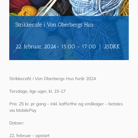
Strikkecafé i Von Oberbergs Hus
22. februar, 2024- 15:00
-
17:00
|
25DKK
Strikkecafé i Von Oberbergs Hus forår 2024
Torsdage, lige uger, kl. 15-17
Pris: 25 kr. pr gang – inkl. kaffe/the og småkager – betales
via MobilePay
Datoer:
22. februar – opstart