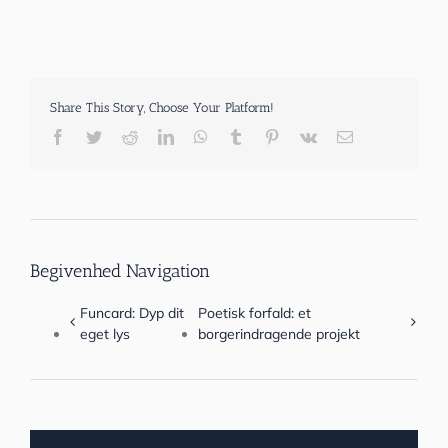
Share This Story, Choose Your Platform!
Facebook
Twitter
Reddit
LinkedIn
WhatsApp
Tumblr
Pinterest
Vk
E-
mail
Begivenhed Navigation
Funcard: Dyp dit
Poetisk forfald: et
eget lys
borgerindragende projekt