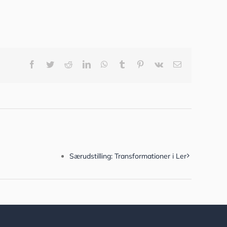
Facebook
Twitter
Reddit
LinkedIn
WhatsApp
Tumblr
Pinterest
Vk
E-
mail
Særudstilling: Transformationer i Ler