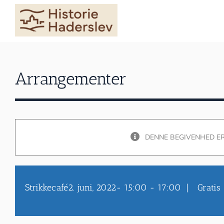
Skip
to
content
Arrangementer
DENNE BEGIVENHED ER
Strikkecafé
2. juni, 2022- 15:00
-
17:00
|
Gratis