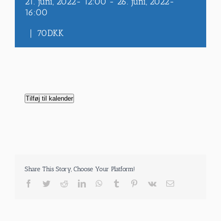
21. juni, 2022- 12:00
-
26. juni, 2022-
16:00
|
70DKK
Tilføj til kalender
Share This Story, Choose Your Platform!
Facebook
Twitter
Reddit
LinkedIn
WhatsApp
Tumblr
Pinterest
Vk
E-
mail