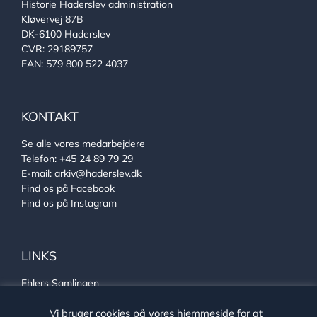
Historie Haderslev administration
Kløvervej 87B
DK-6100 Haderslev
CVR: 29189757
EAN: 579 800 522 4037
KONTAKT
Se alle vores medarbejdere
Telefon:
+45 24 89 79 29
E-mail:
arkiv@haderslev.dk
Find os på Facebook
Find os på Instagram
LINKS
Ehlers Samlingen
Von Oberbergs hus
Vi bruger cookies på vores hjemmeside for at
Sønderjysk arkivsamarbejde