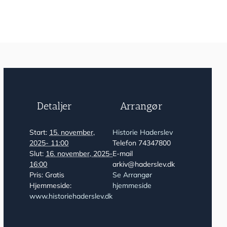
Detaljer
Arrangør
Start:
15. november,
Historie Haderslev
2025- 11:00
Telefon
74347800
Slut:
16. november, 2025-
E-mail
16:00
arkiv@haderslev.dk
Pris:
Gratis
Se Arrangør
Hjemmeside:
hjemmeside
www.historiehaderslev.dk