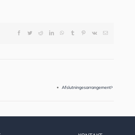
Facebook
Twitter
Reddit
LinkedIn
WhatsApp
Tumblr
Pinterest
Vk
E-
mail
Afslutningesarrangement