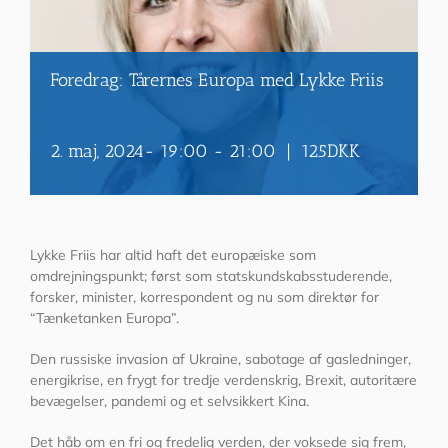
Foredrag: Tårernes Europa med Lykke Friis
2. maj, 2024- 19:00
-
21:00
|
125DKK
Lykke Friis har altid haft det europæiske som
omdrejningspunkt; først som statskundskabsstuderende,
forsker, minister, korrespondent og nu som direktør for
“Tænketanken Europa”.
Den russiske invasion af Ukraine, sabotage af gasledninger,
energikrise, en frygt for tredje verdenskrig, Brexit, autoritære
bevægelser, pandemi og et selvsikkert Kina.
Det håb om en fri og fredelig verden, der voksede sig frem,