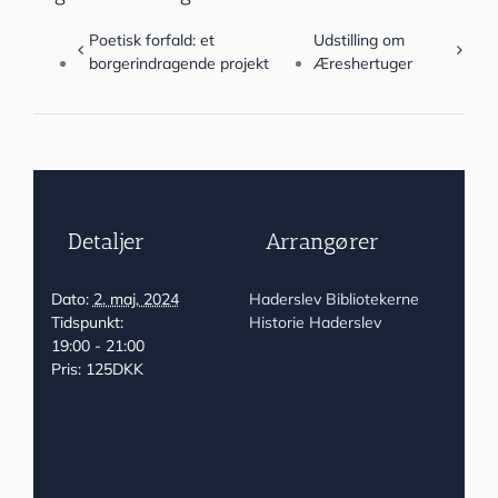
Poetisk forfald: et
Udstilling om
borgerindragende projekt
Æreshertuger
Detaljer
Arrangører
Dato:
2. maj, 2024
Haderslev Bibliotekerne
Tidspunkt:
Historie Haderslev
19:00 - 21:00
Pris:
125DKK