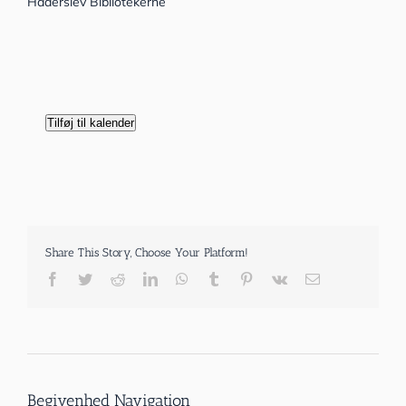
Haderslev Bibliotekerne
Tilføj til kalender
Share This Story, Choose Your Platform!
Facebook
Twitter
Reddit
LinkedIn
WhatsApp
Tumblr
Pinterest
Vk
E-
mail
Begivenhed Navigation