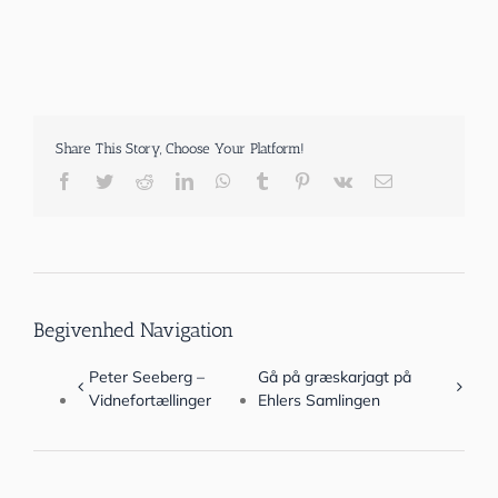
Share This Story, Choose Your Platform!
Facebook
Twitter
Reddit
LinkedIn
WhatsApp
Tumblr
Pinterest
Vk
E-
mail
Begivenhed Navigation
Peter Seeberg –
Gå på græskarjagt på
Vidnefortællinger
Ehlers Samlingen