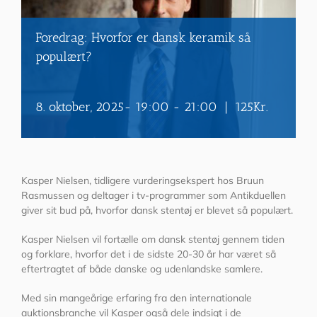
Foredrag: Hvorfor er dansk keramik så
populært?
8. oktober, 2025- 19:00
-
21:00
|
125Kr.
Kasper Nielsen, tidligere vurderingsekspert hos Bruun
Rasmussen og deltager i tv-programmer som Antikduellen
giver sit bud på, hvorfor dansk stentøj er blevet så populært.
Kasper Nielsen vil fortælle om dansk stentøj gennem tiden
og forklare, hvorfor det i de sidste 20-30 år har været så
eftertragtet af både danske og udenlandske samlere.
Med sin mangeårige erfaring fra den internationale
auktionsbranche vil Kasper også dele indsigt i de