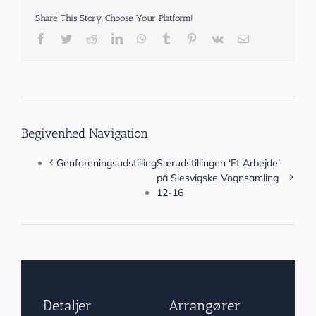
Share This Story, Choose Your Platform!
Facebook
Twitter
Reddit
LinkedIn
WhatsApp
Tumblr
Pinterest
Vk
E-
mail
Begivenhed Navigation
Genforeningsudstilling
Særudstillingen ‘Et Arbejde’
på Slesvigske Vognsamling
12-16
Detaljer
Arrangører