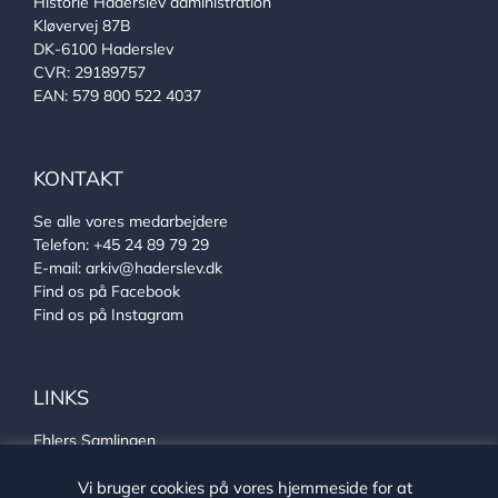
Historie Haderslev administration
Kløvervej 87B
DK-6100 Haderslev
CVR: 29189757
EAN: 579 800 522 4037
KONTAKT
Se alle vores medarbejdere
Telefon:
+45 24 89 79 29
E-mail:
arkiv@haderslev.dk
Find os på Facebook
Find os på Instagram
LINKS
Ehlers Samlingen
Von Oberbergs hus
Vi bruger cookies på vores hjemmeside for at
Sønderjysk arkivsamarbejde