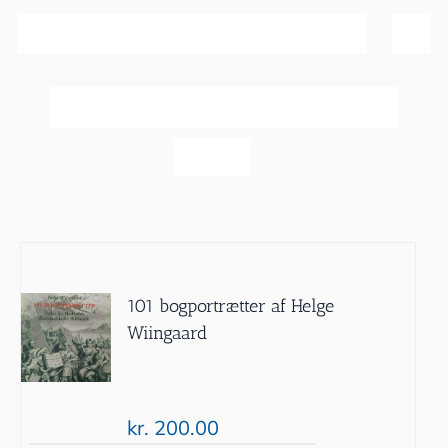
Sortér efter
Pris
Vis
20 produkter
101 bogportrætter af Helge
Wiingaard
kr.
200.00