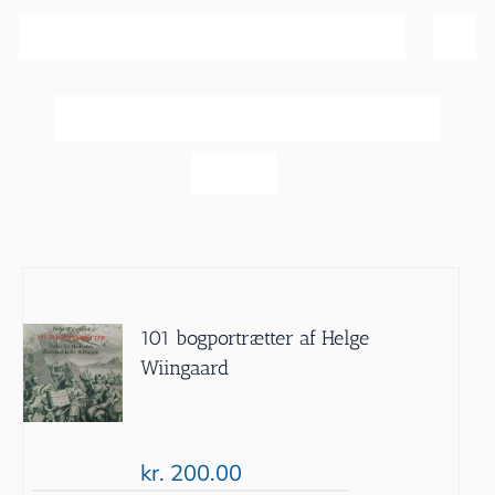
Sortér efter
Pris
Vis
20 produkter
101 bogportrætter af Helge
Wiingaard
kr.
200.00