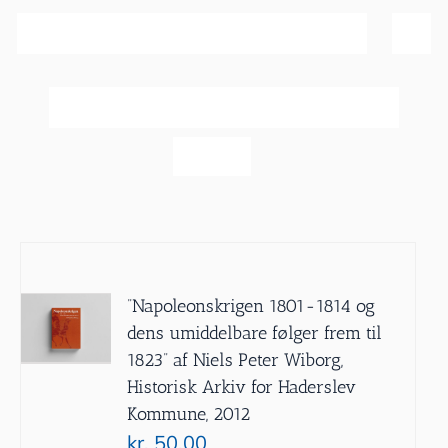
Sortér efter
Dato
Vis
20 produkter
”Napoleonskrigen 1801-1814 og
dens umiddelbare følger frem til
1823” af Niels Peter Wiborg,
Historisk Arkiv for Haderslev
Kommune, 2012
kr.
50.00