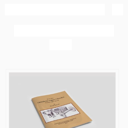
Sortér efter
Navn
Vis
20 produkter