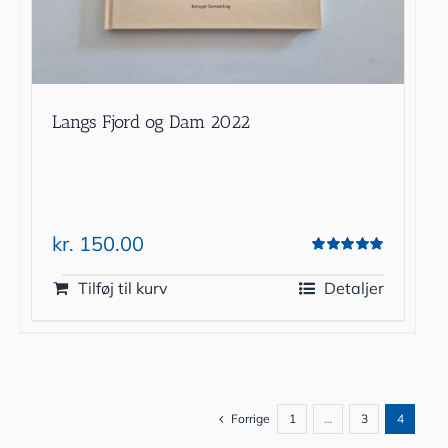
Langs Fjord og Dam 2022
kr.
150.00
Vurderet
5.00
ud af 5
Tilføj til kurv
Detaljer
Forrige
1
…
3
4