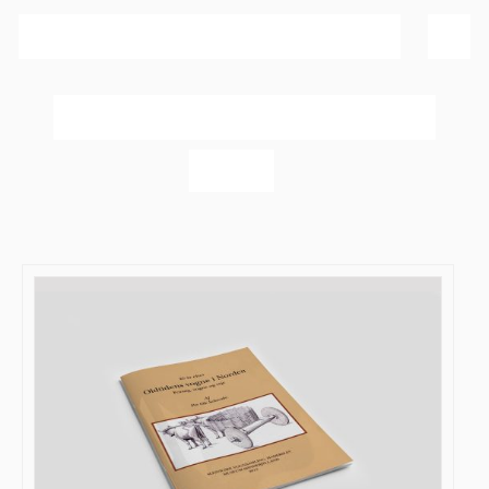
Sortér efter
Navn
Vis
20 produkter