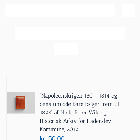
Sortér efter
Dato
Vis
20 produkter
”Napoleonskrigen 1801-1814 og
dens umiddelbare følger frem til
1823” af Niels Peter Wiborg,
Historisk Arkiv for Haderslev
Kommune, 2012
kr.
50.00