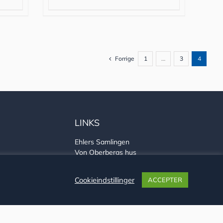
Forrige
1
…
3
4
LINKS
Ehlers Samlingen
Von Oberbergs hus
Sønderjysk arkivsamarbejde
Cookieindstillinger
ACCEPTER