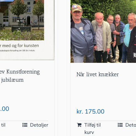
ev Kunstforening
Når livet knækker
 jubilæum
.00
kr.
175.00
 til
Detaljer
Tilføj til
Deta
kurv