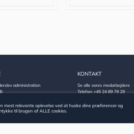
E
KONTAKT
erslev administration
Se alle vores medarbejdere
7B
Telefon:
+45 24 89 79 29
derslev
E-mail:
arkiv@haderslev.dk
757
Find os på Facebook
en mest relevante oplevelse ved at huske dine præferencer og
0 522 4037
Find os på Instagram
tykke til brugen af ALLE cookies.