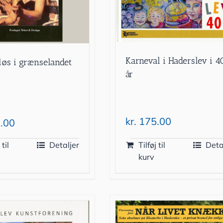
Karneval i Haderslev i 4
øs i grænselandet
år
kr.
175.00
.00
 til
Detaljer
Tilføj til
Deta
kurv