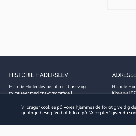
HISTORIE HADERSLEV
ADRESS
Historie Haderslev består af et arkiv og
Historie Had
to museer med ansvarsområde i
Kløvervej 8
Haderslev Kommune.
DK-6100 Ha
CVR: 29189
Vi bruger cookies på vores hjemmeside for at give dig d
Tilgængelighedserklæring
EAN: 579 80
gentage besøg. Ved at klikke på "Accepter" giver du sam