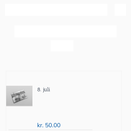
Sortér efter
Pris
Vis
20 produkter
8. juli
kr.
50.00