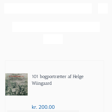
Sortér efter
Pris
Vis
20 produkter
101 bogportrætter af Helge
Wiingaard
kr.
200.00