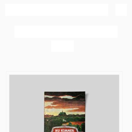
Sortér efter
Navn
Vis
20 produkter