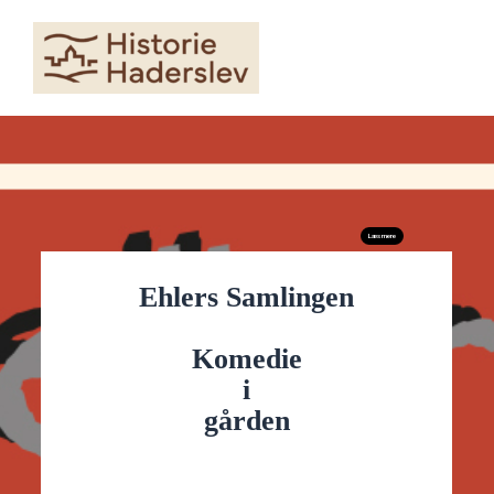
Skip
to
content
Læs mere
Ehlers Samlingen
Komedie
i
gården